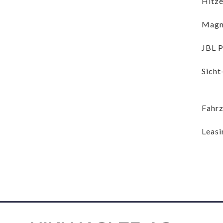
Hitze
Magn
JBL 
Sicht
Fahr
Leasi