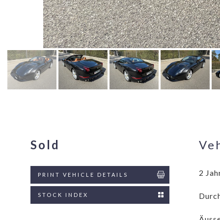
Sold
Veh
2 Jah
PRINT VEHICLE DETAILS
Durch
STOCK INDEX
Äusse