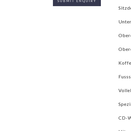
Sitzd
Unter
Obere
Obere
Koff
Fusss
Volle
Spezi
CD-W