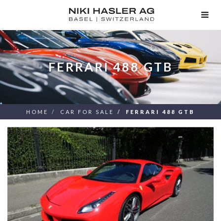
TOG
NAV
FERRARI 488 GTB
HOME
CAR FOR SALE
FERRARI 488 GTB